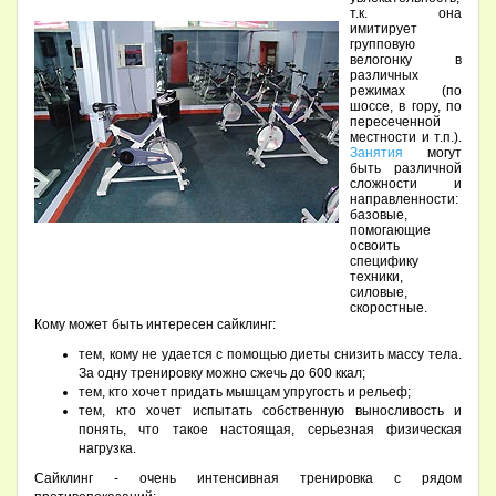
т.к. она
имитирует
групповую
велогонку в
различных
режимах (по
шоссе, в гору, по
пересеченной
местности и т.п.).
Занятия
могут
быть различной
сложности и
направленности:
базовые,
помогающие
освоить
специфику
техники,
силовые,
скоростные.
Кому может быть интересен сайклинг:
тем, кому не удается с помощью диеты снизить массу тела.
За одну тренировку можно сжечь до 600 ккал;
тем, кто хочет придать мышцам упругость и рельеф;
тем, кто хочет испытать собственную выносливость и
понять, что такое настоящая, серьезная физическая
нагрузка.
Сайклинг - очень интенсивная тренировка с рядом