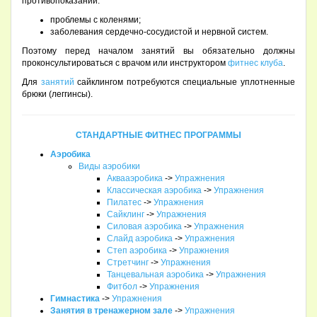
противопоказаний:
проблемы с коленями;
заболевания сердечно-сосудистой и нервной систем.
Поэтому перед началом занятий вы обязательно должны
проконсультироваться с врачом или инструктором
фитнес клуба
.
Для
занятий
сайклингом потребуются специальные уплотненные
брюки (леггинсы).
СТАНДАРТНЫЕ ФИТНЕС ПРОГРАММЫ
Аэробика
Виды аэробики
Аквааэробика
->
Упражнения
Классическая аэробика
->
Упражнения
Пилатес
->
Упражнения
Сайклинг
->
Упражнения
Силовая аэробика
->
Упражнения
Слайд аэробика
->
Упражнения
Степ аэробика
->
Упражнения
Стретчинг
->
Упражнения
Танцевальная аэробика
->
Упражнения
Фитбол
->
Упражнения
Гимнастика
->
Упражнения
Занятия в тренажерном зале
->
Упражнения