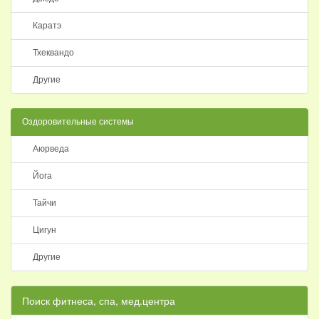
Каратэ
Тхеквандо
Другие
Оздоровительные системы
Аюрведа
Йога
Тайчи
Цигун
Другие
Поиск фитнеса, спа, мед.центра