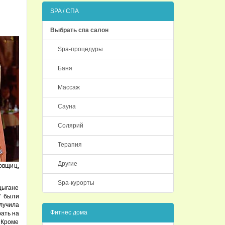
SPA / СПА
Выбрать спа салон
Spa-процедуры
Баня
Массаж
Сауна
Солярий
Терапия
Другие
овщиц,
Spa-курорты
цыгане
" были
лучила
Фитнес дома
рать на
 Кроме