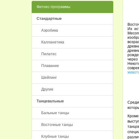
Фитнес программы
Стандартные
Восто
Их ис
Аэробика
Месоп
изобр
возра
Калланетика
древн
древн
Пилатес
рожде
через
Некот
Плавание
совре
живот
Шейпинг
Другие
Танцевальные
Среди
которы
Бальные танцы
Кроме
высту
Восточные танцы
танцо
специа
Клубные танцы
разли