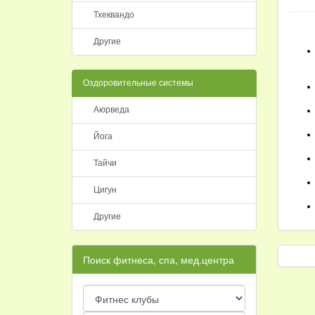
Тхеквандо
Другие
Оздоровительные системы
Аюрведа
Йога
Тайчи
Цигун
Другие
Поиск фитнеса, спа, мед.центра