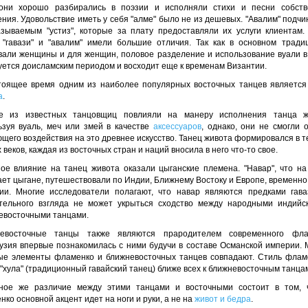
 они хорошо разбирались в поэзии и исполняли стихи и песни собств
ния. Удовольствие иметь у себя "алме" было не из дешевых. "Авалим" подч
азываемым "устиз", которые за плату предоставляли их услуги клиентам.
 "гавази" и "авалим" имели большие отличия. Так как в основном тради
вали женщины и для женщин, половое разделение и использование вуали в
уется доисламским периодом и восходит еще к временам Византии.
тоящее время одним из наиболее популярных восточных танцев являетс
а
.
е из известных танцовщиц повлияли на манеру исполнения танца ж
ьзуя вуаль, меч или змей в качестве
аксессуаров
, однако, они не смогли 
щего воздействия на это древнее искусство. Танец живота формировался в т
 веков, каждая из восточных стран и наций вносила в него что-то свое.
ое влияние на танец живота оказали цыганские племена. "Навар", что на
ет цыгане, путешествовали по Индии, Ближнему Востоку и Европе, временно
ии. Многие исследователи полагают, что навар являются предками гава
тельного взгляда не может укрыться сходство между народными индийс
евосточными танцами.
евосточные танцы также являются прародителем современного фла
узия впервые познакомилась с ними будучи в составе Османской империи. 
ые элементы фламенко и ближневосточных танцев совпадают. Стиль флам
"хула" (традиционный гавайский танец) ближе всех к ближневосточным танца
ное же различие между этими танцами и восточными состоит в том, 
ко основной акцент идет на ноги и руки, а не на
живот и бедра
.