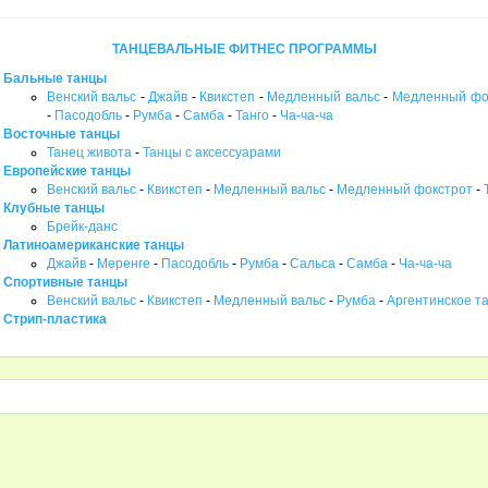
ТАНЦЕВАЛЬНЫЕ ФИТНЕС ПРОГРАММЫ
Бальные танцы
Венский вальс
-
Джайв
-
Квикстеп
-
Медленный вальс
-
Медленный фо
-
Пасодобль
-
Румба
-
Самба
-
Танго
-
Ча-ча-ча
Восточные танцы
Танец живота
-
Танцы с аксессуарами
Европейские танцы
Венский вальс
-
Квикстеп
-
Медленный вальс
-
Медленный фокстрот
-
Клубные танцы
Брейк-данс
Латиноамериканские танцы
Джайв
-
Меренге
-
Пасодобль
-
Румба
-
Сальса
-
Самба
-
Ча-ча-ча
Спортивные танцы
Венский вальс
-
Квикстеп
-
Медленный вальс
-
Румба
-
Аргентинское та
Стрип-пластика