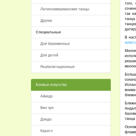
того,
сочине
Латиноамериканские танцы
так н
танца
Другие
танце
датир
Специальные
В нас
живот
Для беременных
Многи
Для детей
испол
решаю
многих
Реабилитационные
Больш
означа
Боевые искусства
Испан
внима
ближн
Айкидо
Ближн
Вин чун
Андал
базов
танца 
Дзюдо
Основ
Каратэ
фламен