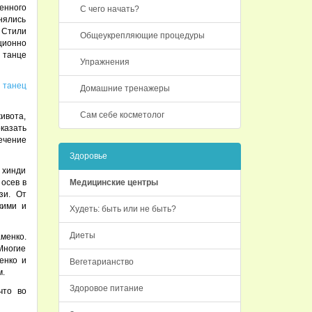
енного
С чего начать?
инялись
 Стили
Общеукрепляющие процедуры
ционно
 танце
Упражнения
я
танец
Домашние тренажеры
Сам себе косметолог
ивота,
оказать
ечение
Здоровье
 хинди
 осев в
Медицинские центры
зи. От
кими и
Худеть: быть или не быть?
Диеты
менко.
Многие
енко и
Вегетарианство
м.
Здоровое питание
что во