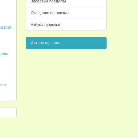
Здоровые продукты
Очищение организма
Азбука здоровья
кстрот
Фитнес-гороскоп
Танго
нго