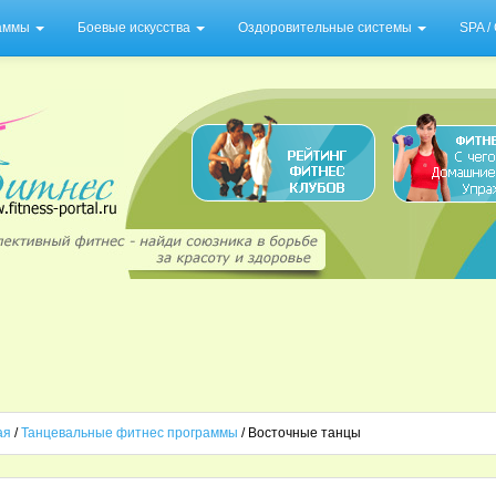
раммы
Боевые искусства
Оздоровительные системы
SPA 
ая
/
Танцевальные фитнес программы
/ Восточные танцы