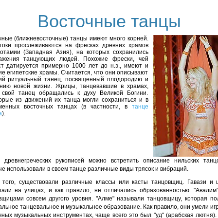
Восточные танцы
чные (ближневосточные) танцы имеют много корней.
токи прослеживаются на фресках древних храмов
отамии (Западная Азия), на которых сохранились
ажения танцующих людей. Похожие фрески, чей
ст датируется примерно 1000 лет до н.э., имеют и
ие египетские храмы. Считается, что они описывают
ий ритуальный танец, посвященный плодородию и
нию новой жизни. Жрицы, танцевавшие в храмах,
 свой танец обращались к духу Великой Богини.
орые из движений их танца могли сохраниться и в
менных восточных танцах (в частности, в
танце
а
).
 древнегреческих рукописей можно встретить описание нильских танц
е использовали в своем танце различные виды трясок и вибраций.
 того, существовали различные классы или касты танцовщиц. Гавази и 
пали на улицах, и как правило, не отличались образованностью. "Авалим
вщицами совсем другого уровня. "Алме" называли танцовщицу, которая по
льное танцевальное и музыкальное образование. Как правило, они умели иг
чных музыкальных инструментах, чаще всего это был "уд" (арабская лютня).