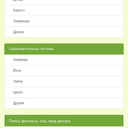
Каратэ
Тхеквандо
Другие
Оздоровительные системы
Аюрведа
Йога
Тайчи
Цигун
Другие
Поиск фитнеса, спа, мед.центра