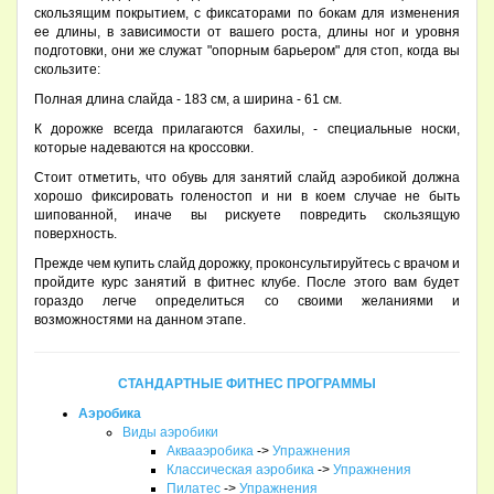
скользящим покрытием, с фиксаторами по бокам для изменения
ее длины, в зависимости от вашего роста, длины ног и уровня
подготовки, они же служат "опорным барьером" для стоп, когда вы
скользите:
Полная длина слайда - 183 см, а ширина - 61 см.
К дорожке всегда прилагаются бахилы, - специальные носки,
которые надеваются на кроссовки.
Стоит отметить, что обувь для занятий слайд аэробикой должна
хорошо фиксировать голеностоп и ни в коем случае не быть
шипованной, иначе вы рискуете повредить скользящую
поверхность.
Прежде чем купить слайд дорожку, проконсультируйтесь с врачом и
пройдите курс занятий в фитнес клубе. После этого вам будет
гораздо легче определиться со своими желаниями и
возможностями на данном этапе.
СТАНДАРТНЫЕ ФИТНЕС ПРОГРАММЫ
Аэробика
Виды аэробики
Аквааэробика
->
Упражнения
Классическая аэробика
->
Упражнения
Пилатес
->
Упражнения