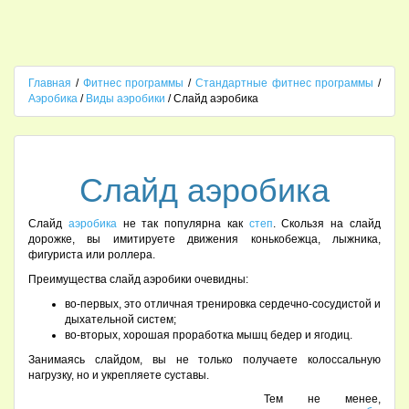
Главная
/
Фитнес программы
/
Стандартные фитнес программы
/
Аэробика
/
Виды аэробики
/ Слайд аэробика
Слайд аэробика
Слайд
аэробика
не так популярна как
степ
. Скользя на слайд
дорожке, вы имитируете движения конькобежца, лыжника,
фигуриста или роллера.
Преимущества слайд аэробики очевидны:
во-первых, это отличная тренировка сердечно-сосудистой и
дыхательной систем;
во-вторых, хорошая проработка мышц бедер и ягодиц.
Занимаясь слайдом, вы не только получаете колоссальную
нагрузку, но и укрепляете суставы.
Тем не менее,