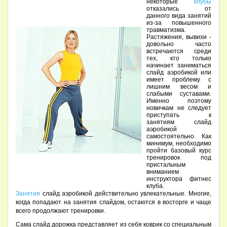
некоторые
клубы
отказались от
данного вида занятий
из-за повышенного
травматизма.
Растяжения, вывихи -
довольно часто
встречаются среди
тех, кто только
начинает заниматься
слайд аэробикой или
имеет проблему с
лишним весом и
слабыми суставами.
Именно поэтому
новичкам не следует
приступать к
занятиям слайд
аэробикой
самостоятельно. Как
минимум, необходимо
пройти базовый курс
тренировок под
пристальным
вниманием
инструктора фитнес
клуба.
Занятия
слайд аэробикой действительно увлекательные. Многие,
когда попадают на занятия слайдом, остаются в восторге и чаще
всего продолжают тренировки.
Сама слайд дорожка представляет из себя коврик со специальным