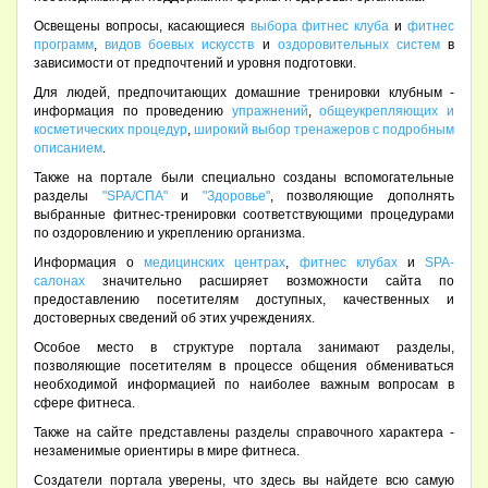
Освещены вопросы, касающиеся
выбора фитнес клуба
и
фитнес
программ
,
видов боевых искусств
и
оздоровительных систем
в
зависимости от предпочтений и уровня подготовки.
Для людей, предпочитающих домашние тренировки клубным -
информация по проведению
упражнений
,
общеукрепляющих и
косметических процедур
,
широкий выбор тренажеров с подробным
описанием
.
Также на портале были специально созданы вспомогательные
разделы
"SPA/СПА"
и
"Здоровье"
, позволяющие дополнять
выбранные фитнес-тренировки соответствующими процедурами
по оздоровлению и укреплению организма.
Информация о
медицинских центрах
,
фитнес клубах
и
SPA-
салонах
значительно расширяет возможности сайта по
предоставлению посетителям доступных, качественных и
достоверных сведений об этих учреждениях.
Особое место в структуре портала занимают разделы,
позволяющие посетителям в процессе общения обмениваться
необходимой информацией по наиболее важным вопросам в
сфере фитнеса.
Также на сайте представлены разделы справочного характера -
незаменимые ориентиры в мире фитнеса.
Создатели портала уверены, что здесь вы найдете всю самую