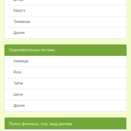
Каратэ
Тхеквандо
Другие
Оздоровительные системы
Аюрведа
Йога
Тайчи
Цигун
Другие
Поиск фитнеса, спа, мед.центра