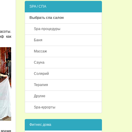
SPA / СПА
Выбрать спа салон
Spa-процедуры
асоты.
рф как
Баня
Массаж
Сауна
Солярий
Терапия
Другие
Spa-курорты
Фитнес дома
 время