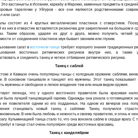
 Это кастаньеты в Испании, каркабу в Марокко, каменные предметы в средне
ровые тарелочки у Уйгуров - все они являются родственниками совре
 или сагат.
лы состоят из 4 круглых металлических пластинок с отверстием. Посе
 из них в отверстие вставляется резиночка для закрепления на большом и 
ах. Таким образом, ударяя их друг о друга, можно получить четкий у
мости от соединения пластинок звук бывает звонким или глухим.
ьзование сагат в
восточном танце
требует хорошего знания традиционных ри
ьзования восточных ритмических рисунков внутри них, а также 
ствовать и соединить танец и четкое отбивание ритмического рисунка.
Танец с саблей
стоке и Кавказе очень популярны танцы с холодным оружием: саблями, кинж
и. В основном танцевали и танцуют его мужчины. Этот танец показывает 
ть мужчины и свободное и легкое владение тем или иным видом оружия.
твует легенда, что у одного восточного правителя была красивая нало
ая была лучшей танцовщицей гарема. Однажды она узнала о готовящемся за
в ее повелителя одним из его подданных. На одном из вечеров она поп
ления станцевать новый танец с саблями. Танец получился страс
новенным. В нем была любовь и нежность к своему правителю, и огонь и не
врагу. Кульминацией танца стало то, что она вонзила саблю в сердце врагу. С 
трибут в танце стал очень популярен среди восточных красавиц.
Танец с канделябром