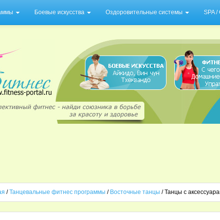
раммы
Боевые искусства
Оздоровительные системы
SPA 
ая
/
Танцевальные фитнес программы
/
Восточные танцы
/ Танцы с аксессуар