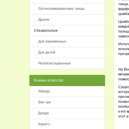
танца.
Латиноамериканские танцы
фарфо
цымбал
Другие
Цымба
каждой
Специальные
пальц
зависи
Для беременных
Испол
испол
Для детей
прочув
Реабилитационные
На Во
мечам
ловкос
Боевые искусства
Сущес
Айкидо
котор
проти
позво
Вин чун
необык
к его 
Дзюдо
этот а
Каратэ