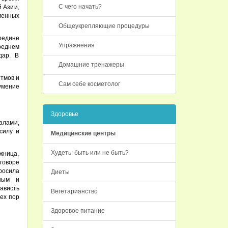
С чего начать?
й Азии,
менных
Общеукрепляющие процедуры
редине
Упражнения
среднем
дар. В
Домашние тренажеры
тмов и
Сам себе косметолог
умение
Здоровье
алами,
силу и
Медицинские центры
Худеть: быть или не быть?
жница,
говоре
росила
Диеты
тным и
нависть
Вегетарианство
тех пор
Здоровое питание