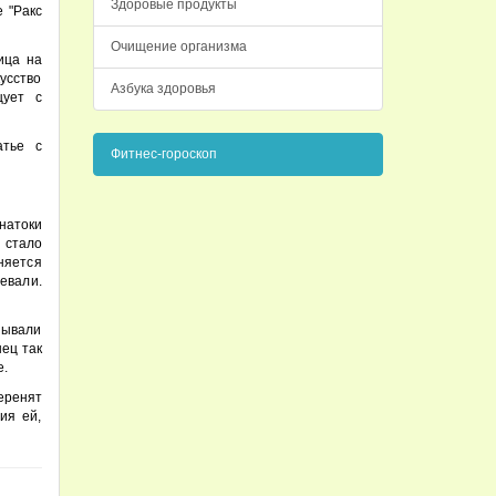
Здоровые продукты
е "Ракс
Очищение организма
ица на
усство
Азбука здоровья
цует с
атье с
Фитнес-гороскоп
натоки
 стало
сняется
евали.
зывали
ец так
е.
еренят
ия ей,