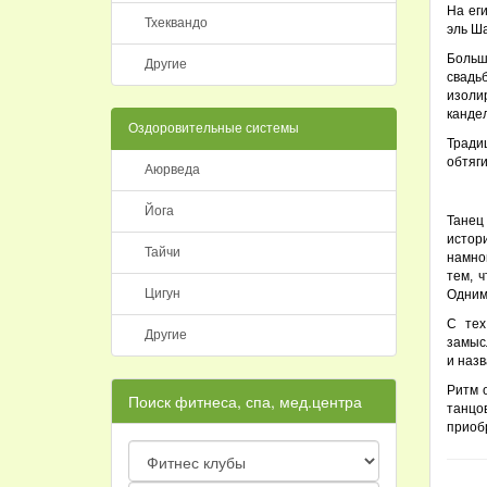
На еги
Тхеквандо
эль Ша
Больш
Другие
свадь
изоли
канде
Оздоровительные системы
Тради
обтяг
Аюрведа
Йога
Танец
истор
Тайчи
намног
тем, 
Цигун
Одним 
С тех
Другие
замыс
и назв
Ритм 
Поиск фитнеса, спа, мед.центра
танцо
приобр