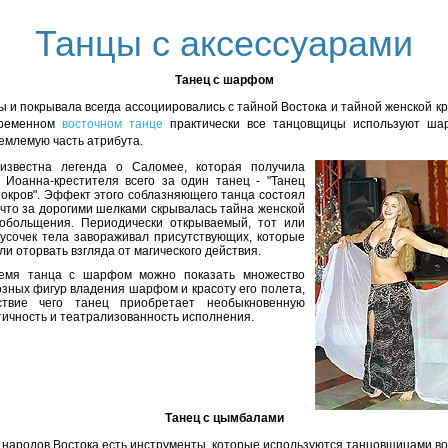
Танцы с аксессуарами
Танец с шарфом
 и покрывала всегда ассоциировались с тайной Востока и тайной женской кр
временном
восточном танце
практически все танцовщицы используют ша
емлемую часть атрибута.
известна легенда о Саломее, которая получила
у Иоанна-крестителя всего за один танец - "Танец
покров". Эффект этого соблазняющего танца состоял
 что за дорогими шелками скрывалась тайна женской
обольщения. Периодически открываемый, тот или
кусочек тела завораживал присутствующих, которые
ли оторвать взгляда от магического действия.
емя танца с шарфом можно показать множество
озных фигур владения шарфом и красоту его полета,
ствие чего танец приобретает необыкновенную
тичность и театрализованность исполнения.
Танец с цымбалами
х народов Востока есть инструменты, которые используются танцовщицами во