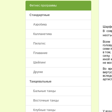
Фитнес программы
Стандартные
Аэробика
Шарфы
В со
Калланетика
неотъ
Всем 
Пилатес
голов
семи 
в том,
Плавание
силы 
иной 
Шейпинг
не мог
Во вр
Другие
вирту
вслед
артис
Танцевальные
Бальные танцы
Восточные танцы
Клубные танцы
У все