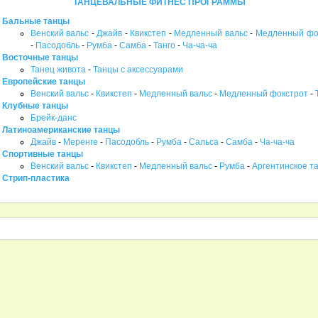
ТАНЦЕВАЛЬНЫЕ ФИТНЕС ПРОГРАММЫ
Бальные танцы
Венский вальс
-
Джайв
-
Квикстеп
-
Медленный вальс
-
Медленный фо
-
Пасодобль
-
Румба
-
Самба
-
Танго
-
Ча-ча-ча
Восточные танцы
Танец живота
-
Танцы с аксессуарами
Европейские танцы
Венский вальс
-
Квикстеп
-
Медленный вальс
-
Медленный фокстрот
-
Клубные танцы
Брейк-данс
Латиноамериканские танцы
Джайв
-
Меренге
-
Пасодобль
-
Румба
-
Сальса
-
Самба
-
Ча-ча-ча
Спортивные танцы
Венский вальс
-
Квикстеп
-
Медленный вальс
-
Румба
-
Аргентинское та
Стрип-пластика