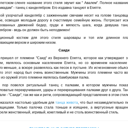
петском сленге название этого стиля звучит как " Авалем". Полное названи
мадам" - танец с канделябром. Его издавна танцуют в Египте.
ой узорчатый канделябр с зажженными свечами несет на голове танцовщ
бе, освещая молодым дорогу в счастливую семейную жизнь. Потрясает иск
рованных движений бедер, груди и мягкость шага, когда девушка тан
лябром - ведь он должен быть неподвижен!
ционный костюм для этого стиля шаровары и топ или длинное пл
ивающим верхом и широким низом.
Саиди
 пришел от племени "Саид" из Верхнего Египта, которое как утверждают з
ии, являлось основным населением Египта, но со временем население
о меньше, а вскоре развеялось как песок в пустыне. Их исчезновение обья
что этот народ был очень воинственным. Мужчины этого племени часто во
из оружий этого племени являлась бамбуковая палка.
 пор повелся ритуальный танец с палками, в котором мужчины пока
ловатые перекручивания, удары и перекрещивания палками друг о друга. Тан
али - "Саиди", так же как и ритм, сопровождающий представление в этом стил
оказался настолько удобным для
танца живота
, что был незамедлительно п
вщицами. Только палочка стала тоньше и изящнее, а виртуозные вращен
ели женственный, игривый, кокетливый и не столь воинственный стиль.