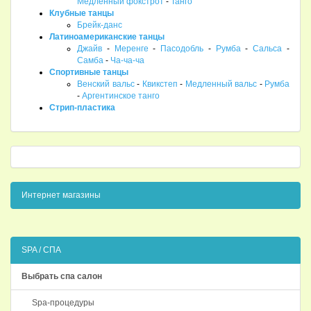
Медленный фокстрот
-
Танго
Клубные танцы
Брейк-данс
Латиноамериканские танцы
Джайв
-
Меренге
-
Пасодобль
-
Румба
-
Сальса
-
Самба
-
Ча-ча-ча
Спортивные танцы
Венский вальс
-
Квикстеп
-
Медленный вальс
-
Румба
-
Аргентинское танго
Стрип-пластика
Интернет магазины
SPA / СПА
Выбрать спа салон
Spa-процедуры