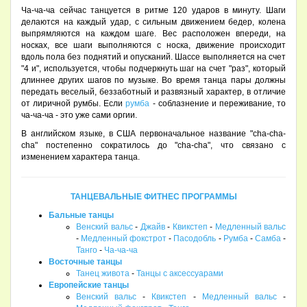
Ча-ча-ча сейчас танцуется в ритме 120 ударов в минуту. Шаги
делаются на каждый удар, с сильным движением бедер, колена
выпрямляются на каждом шаге. Вес расположен впереди, на
носках, все шаги выполняются с носка, движение происходит
вдоль пола без поднятий и опусканий. Шассе выполняется на счет
"4 и", используется, чтобы подчеркнуть шаг на счет "раз", который
длиннее других шагов по музыке. Во время танца пары должны
передать веселый, беззаботный и развязный характер, в отличие
от лиричной румбы. Если
румба
- соблазнение и переживание, то
ча-ча-ча - это уже сами оргии.
В английском языке, в США первоначальное название "сhа-cha-
cha" постепенно сократилось до "cha-cha", что связано с
изменением характера танца.
ТАНЦЕВАЛЬНЫЕ ФИТНЕС ПРОГРАММЫ
Бальные танцы
Венский вальс
-
Джайв
-
Квикстеп
-
Медленный вальс
-
Медленный фокстрот
-
Пасодобль
-
Румба
-
Самба
-
Танго
-
Ча-ча-ча
Восточные танцы
Танец живота
-
Танцы с аксессуарами
Европейские танцы
Венский вальс
-
Квикстеп
-
Медленный вальс
-