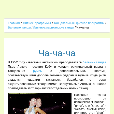
Главная
/
Фитнес программы
/
Танцевальные фитнес программы
/
Бальные танцы
/
Латиноамериканские танцы
/ Ча-ча-ча
Ча-ча-ча
В 1952 году известный английский преподаватель
бальных танцев
Пьер Лавелл посетил Кубу и увидел оригинальный вариант
танцевания
румбы
с дополнительными шагами,
соответствующими дополнительным ударам в музыке, когда ритм
задается ударами кастаньет, барабанов, с тремя
акцентированными "клацаниями". Вернувшись в Англию, он начал
преподавать этот вариант как отдельный новый танец.
Название танца
произошло от
испанского "Chacha" -
"няня", или "chachar" -
"жевать листья коки",
или просто от "char" -