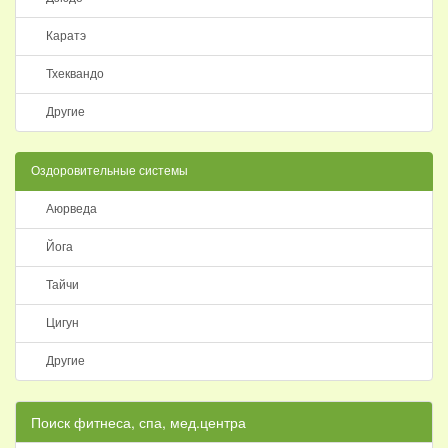
Каратэ
Тхеквандо
Другие
Оздоровительные системы
Аюрведа
Йога
Тайчи
Цигун
Другие
Поиск фитнеса, спа, мед.центра