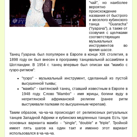
"чай", но наиболее
вероятно
происхождение
названия от быстрого
и веселого кубинского
танца "Guaracha"
("гуарача"), а также от
созвучия с щелчками
соответствующих
музыкальных
инструментов во
время шассе.
Танец Гуарача был популярен в Европе в конце XIX столетия, в
1898 году он был внесен в программу танцевальной ассамблеи в
Шотландии. В 1954 г. танец впервые был описан как "мамбо с
гуэро-ритмом":
"гуэро" - музыкальный инструмент, сделанный из пустой
высушенной тыквы;
"мамбо" - гаитянский танец, ставший известным в Европе в
1948 году. Слово "Mambo" - имя жрицы, богини вуду в
негритянской африканской религии (ранее ритм
выстукивали палками по высушенным черепам).
Таким образом, ча-ча-ча происходит от религиозных ритуальных
танцев Западной Африки и кубинских медленных танцев. Есть три
основных варианта мамбо - "single", "double" и "triple". Тройной
имеет пять шагов на один такт и именно этот вариант
использовался в ча-ча-ча.