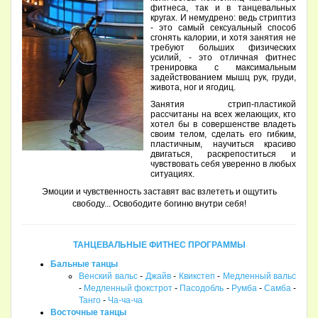
фитнеса, так и в танцевальных
кругах. И немудрено: ведь стриптиз
- это самый сексуальный способ
сгонять калории, и хотя занятия не
требуют больших физических
усилий, - это отличная фитнес
тренировка с максимальным
задействованием мышц рук, груди,
живота, ног и ягодиц.
Занятия стрип-пластикой
рассчитаны на всех желающих, кто
хотел бы в совершенстве владеть
своим телом, сделать его гибким,
пластичным, научиться красиво
двигаться, раскрепоститься и
чувствовать себя уверенно в любых
ситуациях.
Эмоции и чувственность заставят вас взлететь и ощутить
свободу... Освободите богиню внутри себя!
ТАНЦЕВАЛЬНЫЕ ФИТНЕС ПРОГРАММЫ
Бальные танцы
Венский вальс
-
Джайв
-
Квикстеп
-
Медленный вальс
-
Медленный фокстрот
-
Пасодобль
-
Румба
-
Самба
-
Танго
-
Ча-ча-ча
Восточные танцы