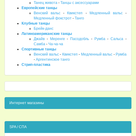
Танец живота
-
Танцы с аксессуарами
Европейские танцы
Венский вальс
-
Квикстеп
-
Медленный вальс
-
Медленный фокстрот
-
Танго
Клубные танцы
Брейк-данс
Латиноамериканские танцы
Джайв
-
Меренге
-
Пасодобль
-
Румба
-
Сальса
-
Самба
-
Ча-ча-ча
Спортивные танцы
Венский вальс
-
Квикстеп
-
Медленный вальс
-
Румба
-
Аргентинское танго
Стрип-пластика
Интернет магазины
SPA / СПА