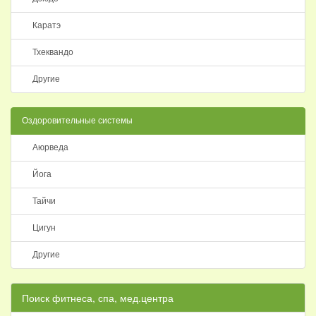
Каратэ
Тхеквандо
Другие
Оздоровительные системы
Аюрведа
Йога
Тайчи
Цигун
Другие
Поиск фитнеса, спа, мед.центра