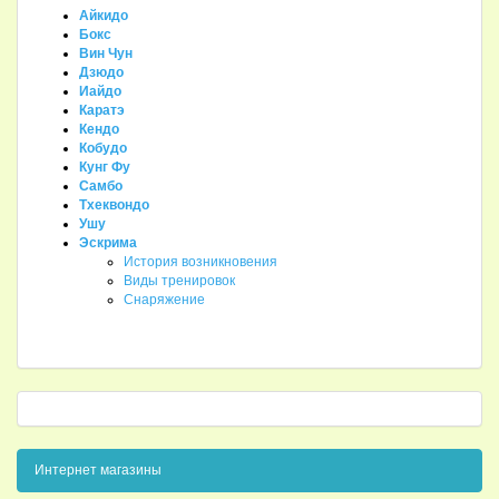
Айкидо
Бокс
Вин Чун
Дзюдо
Иайдо
Каратэ
Кендо
Кобудо
Кунг Фу
Самбо
Тхеквондо
Ушу
Эскрима
История возникновения
Виды тренировок
Снаряжение
Интернет магазины