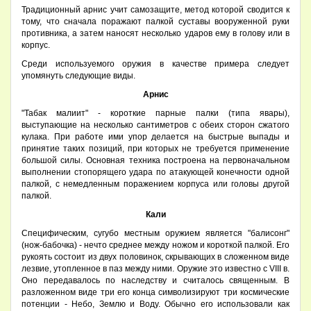
Традиционный арнис учит самозащите, метод которой сводится к
тому, что сначала поражают палкой суставы вооруженной руки
противника, а затем наносят несколько ударов ему в голову или в
корпус.
Среди используемого оружия в качестве примера следует
упомянуть следующие виды.
Арнис
"Табак малиит" - короткие парные палки (типа явары),
выступающие на несколько сантиметров с обеих сторон сжатого
кулака. При работе ими упор делается на быстрые выпады и
принятие таких позиций, при которых не требуется применение
большой силы. Основная техника построена на первоначальном
выполнении стопорящего удара по атакующей конечности одной
палкой, с немедленным поражением корпуса или головы другой
палкой.
Кали
Специфическим, сугубо местным оружием является "балисонг"
(нож-бабочка) - нечто среднее между ножом и короткой палкой. Его
рукоять состоит из двух половинок, скрывающих в сложенном виде
лезвие, утопленное в паз между ними. Оружие это известно с VIII в.
Оно передавалось по наследству и считалось священным. В
разложенном виде три его конца символизируют три космические
потенции - Небо, Землю и Воду. Обычно его использовали как