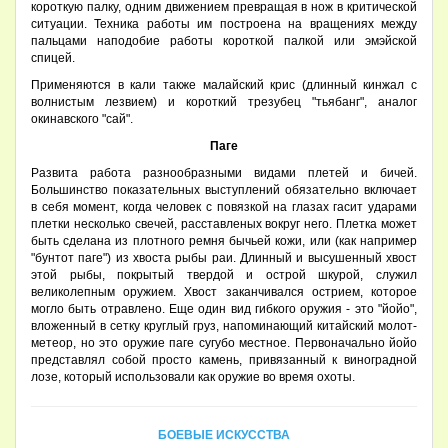
короткую палку, одним движением превращая в нож в критической
ситуации. Техника работы им построена на вращениях между
пальцами наподобие работы короткой палкой или эмэйской
спицей.
Применяются в кали также малайский крис (длинный кинжал с
волнистым лезвием) и короткий трезубец "тьябанг", аналог
окинавского "сай".
Паге
Развита работа разнообразными видами плетей и бичей.
Большинство показательных выступлений обязательно включает
в себя момент, когда человек с повязкой на глазах гасит ударами
плетки несколько свечей, расставленых вокруг него. Плетка может
быть сделана из плотного ремня бычьей кожи, или (как например
"бунтот паге") из хвоста рыбы раи. Длинный и высушенный хвост
этой рыбы, покрытый твердой и острой шкурой, служил
великолепным оружием. Хвост заканчивался острием, которое
могло быть отравлено. Еще один вид гибкого оружия - это "йойо",
вложенный в сетку круглый груз, напоминающий китайский молот-
метеор, но это оружие паге сугубо местное. Первоначально йойо
представлял собой просто камень, привязанный к виноградной
лозе, который использовали как оружие во время охоты.
БОЕВЫЕ ИСКУССТВА