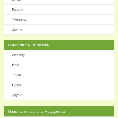
Каратэ
Тхеквандо
Другие
Оздоровительные системы
Аюрведа
Йога
Тайчи
Цигун
Другие
Поиск фитнеса, спа, мед.центра