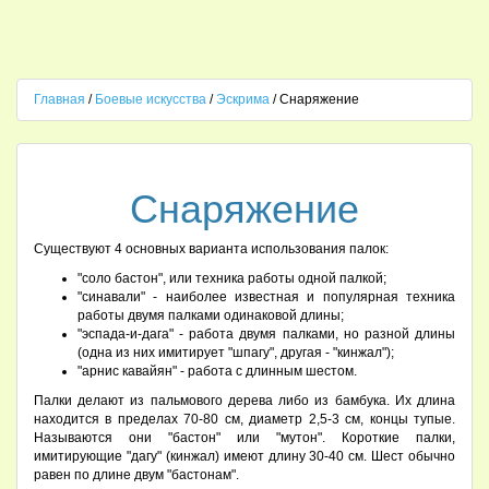
Главная
/
Боевые искусства
/
Эскрима
/ Снаряжение
Снаряжение
Существуют 4 основных варианта использования палок:
"соло бастон", или техника работы одной палкой;
"синавали" - наиболее известная и популярная техника
работы двумя палками одинаковой длины;
"эспада-и-дага" - работа двумя палками, но разной длины
(одна из них имитирует "шпагу", другая - "кинжал");
"арнис кавайян" - работа с длинным шестом.
Палки делают из пальмового дерева либо из бамбука. Их длина
находится в пределах 70-80 см, диаметр 2,5-3 см, концы тупые.
Называются они "бастон" или "мутон". Короткие палки,
имитирующие "дагу" (кинжал) имеют длину 30-40 см. Шест обычно
равен по длине двум "бастонам".