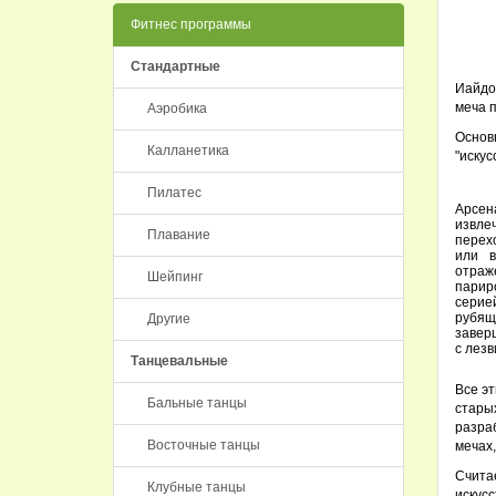
Фитнес программы
Стандартные
Иайдо
меча п
Аэробика
Основ
Калланетика
"искус
Пилатес
Арсен
извле
Плавание
перех
или в
отраж
Шейпинг
пари
сери
рубящ
Другие
завер
с лезв
Танцевальные
Все э
Бальные танцы
стары
разра
Восточные танцы
мечах,
Счита
Клубные танцы
искусс