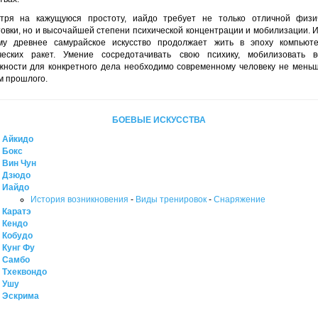
тря на кажущуюся простоту, иайдо требует не только отличной физи
товки, но и высочайшей степени психической концентрации и мобилизации. 
му древнее самурайское искусство продолжает жить в эпоху компьют
ческих ракет. Умение сосредотачивать свою психику, мобилизовать 
жности для конкретного дела необходимо современному человеку не меньш
м прошлого.
БОЕВЫЕ ИСКУССТВА
Айкидо
Бокс
Вин Чун
Дзюдо
Иайдо
История возникновения
-
Виды тренировок
-
Снаряжение
Каратэ
Кендо
Кобудо
Кунг Фу
Самбо
Тхеквондо
Ушу
Эскрима