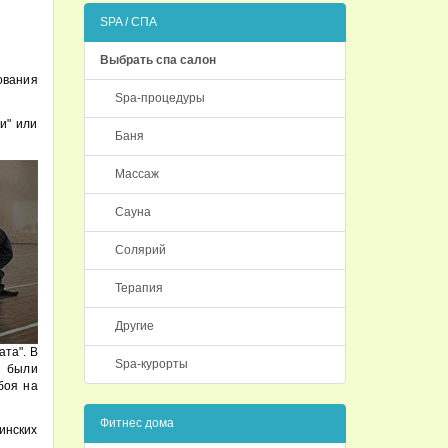
SPA / СПА
Выбрать спа салон
ования
Spa-процедуры
и" или
Баня
Массаж
Сауна
Солярий
Терапия
Другие
та". В
Spa-курорты
а были
боя на
Фитнес дома
инских