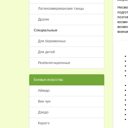
Несмо
Латиноамериканские танцы
подго
поэто
Другие
косми
возмо
Специальные
воина
Для беременных
Для детей
Реабилитационные
Боевые искусства
Айкидо
Вин чун
Дзюдо
Каратэ