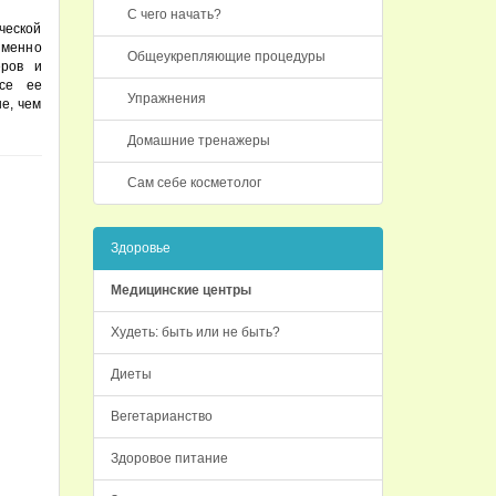
С чего начать?
ческой
Именно
Общеукрепляющие процедуры
еров и
все ее
Упражнения
е, чем
Домашние тренажеры
Сам себе косметолог
Здоровье
Медицинские центры
Худеть: быть или не быть?
Диеты
Вегетарианство
Здоровое питание