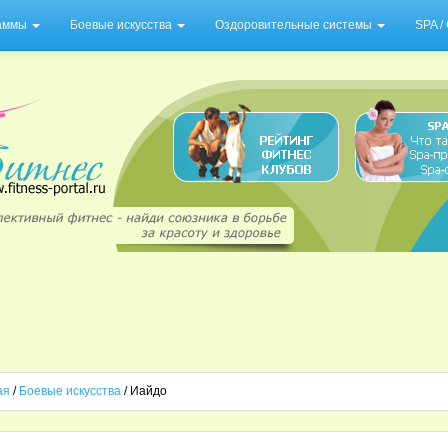
раммы
Боевые искусства
Оздоровительные системы
SPA 
ая
/
Боевые искусства
/ Иайдо