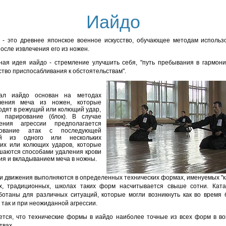
Иайдо
 - это древнее японское военное искусство, обучающее методам использ
осле извлечения его из ножен.
ная идея иайдо - стремление улучшить себя, "путь пребывания в гармони
ство приспосабливания к обстоятельствам".
ал иайдо основан на методах
чения меча из ножен, которые
одят в режущий или колющий удар,
 парирование (блок). В случае
ения агрессии предполагается
рование атак с последующей
ей из одного или нескольких
их или колющих ударов, которые
шаются способами удаления крови
ия и вкладыванием меча в ножны.
ти движения выполняются в определенных технических формах, именуемых "ка
х, традиционных, школах таких форм насчитывается свыше сотни. Кат
ботаны для различных ситуаций, которые могли возникнуть как во время 
 так и при неожиданной агрессии.
ется, что технические формы в иайдо наиболее точные из всех форм в во
твах.