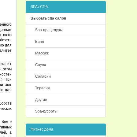
SPA / СПА
Выбрать спа салон
енного
денная
Spa-процедуры
х свою
бкость
Баня
ко для
алитет
Массаж
ставит
Сауна
В этом
ностей
Солярий
.). При
считают
Терапия
ко для
Другие
борств
ческих
Spa-курорты
 боя с
тивных
Фитнес дома
лей, а