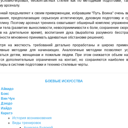
 условно-игровых, бесконтактных стилей как по методикам подготовки, та
му арсеналу.
инкай предъявляет к своим приверженцам, избравшим "Путь Воина" очень в
вания, предполагающие серьезную атлетическую, духовную подготовку и с
плину. Поэтому арсенал тренинга охватывает обширный комплекс упражнен
и тела (развитие выносливости, невосприимчивости к боли, сохранение ско
тв на длительное время), воспитания духа (выработка разумного бесстр
бности мгновенно принимать адекватные обстановке решения).
тря на жесткость требований детально проработаны и широко приме
ивные методики для начинающих. Аналогичные методики позволяют у
аться детям, женщинам и пожилым людям. При этом снижается объем наг
тся дополнительные ограничения на контакт, но сохраняются наиболее 
иры в системе подготовки и технико-стилевые черты.
БОЕВЫЕ ИСКУССТВА
Айкидо
Бокс
Вин Чун
Дзюдо
Иайдо
Каратэ
История возникновения
Виды тренировок
Ашихара Будокай