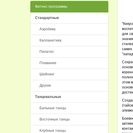
Фитнес программы
Стандартные
"Кеку
воспи
Аэробика
для с
значи
Калланетика
стиле
самих
Пилатес
"запад
Сохра
Плавание
основ
корен
Шейпинг
полнок
этом м
Другие
основ
дости
Танцевальные
Созда
(тайс
Бальные танцы
элемен
Боево
Восточные танцы
актив
конта
Клубные танцы