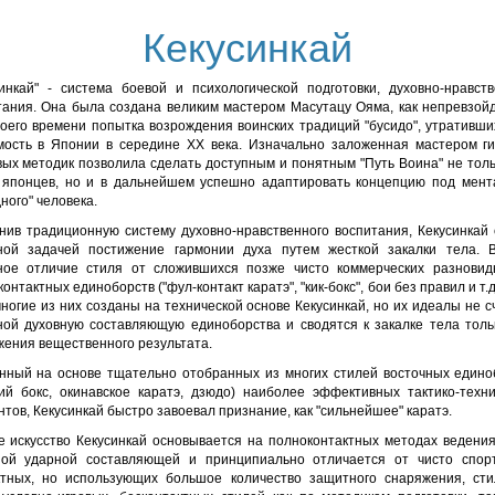
Кекусинкай
синкай" - система боевой и психологической подготовки, духовно-нравств
тания. Она была создана великим мастером Масутацу Ояма, как непревзой
воего времени попытка возрождения воинских традиций "бусидо", утративши
мость в Японии в середине XX века. Изначально заложенная мастером ги
вых методик позволила сделать доступным и понятным "Путь Воина" не толь
 японцев, но и в дальнейшем успешно адаптировать концепцию под мент
ного" человека.
нив традиционную систему духовно-нравственного воспитания, Кекусинкай 
ной задачей постижение гармонии духа путем жесткой закалки тела. 
ное отличие стиля от сложившихся позже чисто коммерческих разновид
онтактных единоборств ("фул-контакт каратэ", "кик-бокс", бои без правил и т.д
ногие из них созданы на технической основе Кекусинкай, но их идеалы не 
ной духовную составляющую единоборства и сводятся к закалке тела толь
жения вещественного результата.
нный на основе тщательно отобранных из многих стилей восточных едино
кий бокс, окинавское каратэ, дзюдо) наиболее эффективных тактико-техни
тов, Кекусинкай быстро завоевал признание, как "сильнейшее" каратэ.
е искусство Кекусинкай основывается на полноконтактных методах ведения
ной ударной составляющей и принципиально отличается от чисто спор
ктных, но использующих большое количество защитного снаряжения, сти