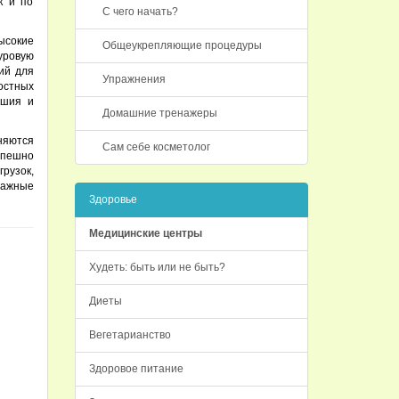
к и по
С чего начать?
ысокие
Общеукрепляющие процедуры
уровую
ий для
Упражнения
ростных
ашия и
Домашние тренажеры
няются
Сам себе косметолог
спешно
рузок,
важные
Здоровье
Медицинские центры
Худеть: быть или не быть?
Диеты
Вегетарианство
Здоровое питание