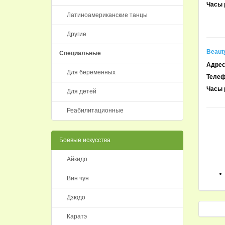
Часы 
Латиноамериканские танцы
Другие
Beaut
Специальные
Адрес
Для беременных
Телеф
Часы 
Для детей
Реабилитационные
Боевые искусства
Айкидо
Вин чун
Дзюдо
Каратэ