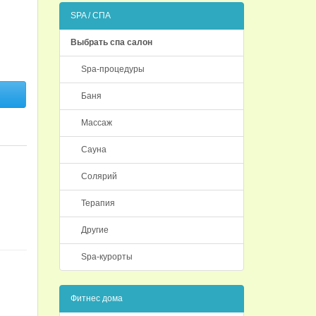
SPA / СПА
Выбрать спа салон
Spa-процедуры
Баня
Массаж
Сауна
Солярий
Терапия
Другие
Spa-курорты
Фитнес дома