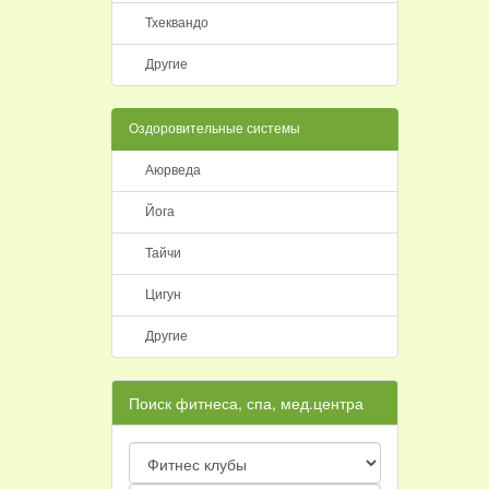
Тхеквандо
Другие
Оздоровительные системы
Аюрведа
Йога
Тайчи
Цигун
Другие
Поиск фитнеса, спа, мед.центра