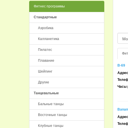
Фитнес программы
Стандартные
Аэробика
Калланетика
Пилатес
Фит
Плавание
B-69
Шейпинг
Адрес
Телеф
Другие
Часы 
Танцевальные
Бальные танцы
Banan
Восточные танцы
Адрес
Телеф
Клубные танцы