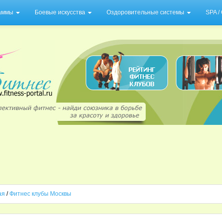
раммы
Боевые искусства
Оздоровительные системы
SPA 
ая
/
Фитнес клубы Москвы