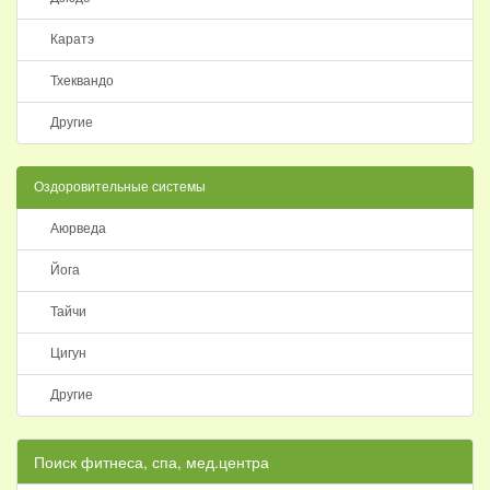
Каратэ
Тхеквандо
Другие
Оздоровительные системы
Аюрведа
Йога
Тайчи
Цигун
Другие
Поиск фитнеса, спа, мед.центра