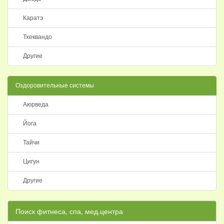
Каратэ
Тхеквандо
Другие
Оздоровительные системы
Аюрведа
Йога
Тайчи
Цигун
Другие
Поиск фитнеса, спа, мед.центра