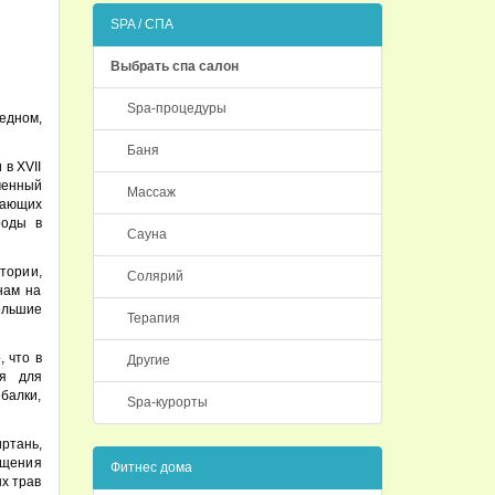
SPA / СПА
Выбрать спа салон
Spa-процедуры
едном,
Баня
в XVII
еменный
Массаж
гающих
роды в
Сауна
тории,
Солярий
нам на
ольшие
Терапия
 что в
Другие
ия для
балки,
Spa-курорты
иртань,
ещения
Фитнес дома
ых трав