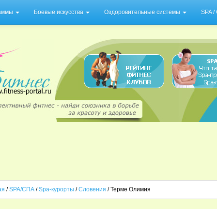
раммы
Боевые искусства
Оздоровительные системы
SPA 
ая
/
SPA/СПА
/
Spa-курорты
/
Словения
/ Терме Олимия