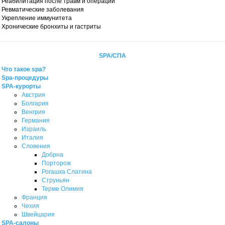
Реабилитация после травм и операций
Ревматические заболевания
Укрепление иммунитета
Хронические бронхиты и гастриты
SPA/СПА
Что такое spa?
Spa-процедуры
SPA-курорты
Австрия
Болгария
Венгрия
Германия
Израиль
Италия
Словения
Добрна
Порторож
Рогашка Слатина
Струньян
Терме Олимия
Франция
Чехия
Швейцария
SPA-салоны