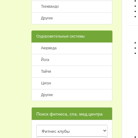
Тхеквандо
Другие
Оздоровительные системы
Аюрведа
Йога
Тайчи
Цигун
Другие
Поиск фитнеса, спа, мед.центра