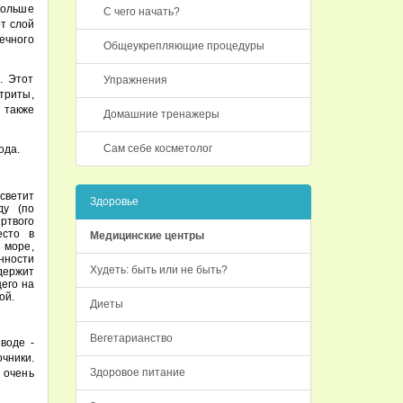
больше
С чего начать?
т слой
ечного
Общеукрепляющие процедуры
. Этот
Упражнения
триты,
 также
Домашние тренажеры
Сам себе косметолог
ода.
 светит
Здоровье
ду (по
ртвого
есто в
Медицинские центры
 море,
ности
Худеть: быть или не быть?
ержит
его на
ой.
Диеты
Вегетарианство
воде -
чники.
Здоровое питание
 очень