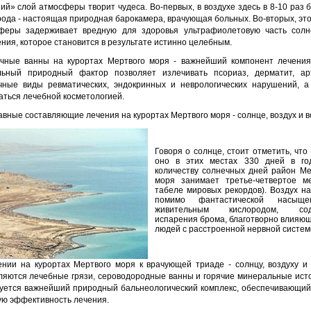
ий» слой атмосферы творит чудеса. Во-первых, в воздухе здесь в 8-10 раз 
рода - настоящая природная барокамера, врачующая больных. Во-вторых, это
феры задерживает вредную для здоровья ультрафиолетовую часть солн
ния, которое становится в результате истинно целебным.
чные ванны на курортах Мертвого моря - важнейший компонент лечения
льный природный фактор позволяет излечивать псориаз, дерматит, ар
чные виды ревматических, эндокринных и неврологических нарушений, а
аться лечебной косметологией.
авные составляющие лечения на курортах Мертвого моря - солнце, воздух и в
Говоря о солнце, стоит отметить, что
оно в этих местах 330 дней в го
количеству солнечных дней район Ме
моря занимает третье-четвертое м
табеле мировых рекордов). Воздух на
помимо фантастической насыщен
живительным кислородом, сод
испарения брома, благотворно влияющ
людей с расстроенной нервной систем
ении на курортах Мертвого моря к врачующей триаде - солнцу, воздуху и 
ляются лечебные грязи, сероводородные ванны и горячие минеральные исто
уется важнейший природный бальнеологический комплекс, обеспечивающий
ую эффективность лечения.