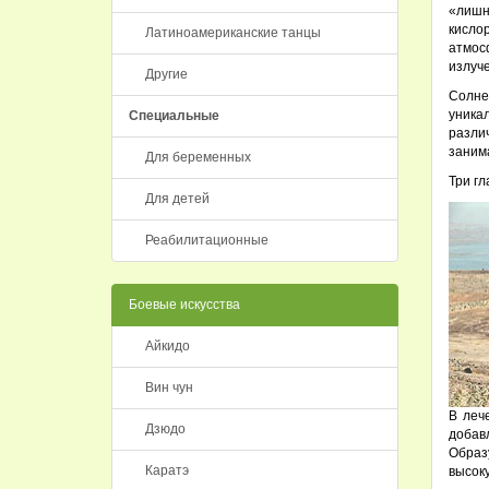
«лишн
кисло
Латиноамериканские танцы
атмос
излуче
Другие
Солне
уника
Специальные
разли
заним
Для беременных
Три гл
Для детей
Реабилитационные
Боевые искусства
Айкидо
Вин чун
В леч
Дзюдо
добав
Образ
Каратэ
высок