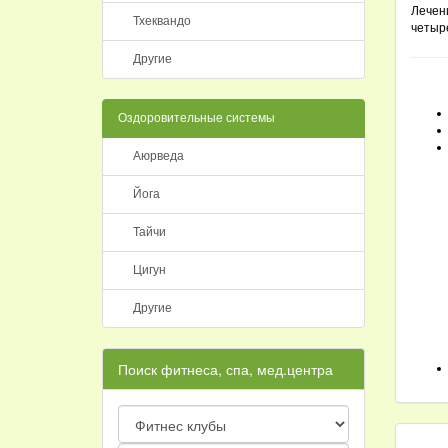
Лечен
Тхеквандо
четыре
Другие
Оздоровительные системы
Аюрведа
Йога
Тайчи
Цигун
Другие
Поиск фитнеса, спа, мед.центра