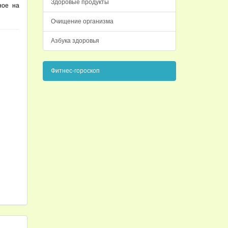
Здоровые продукты
ное на
Очищение организма
Азбука здоровья
Фитнес-гороскоп