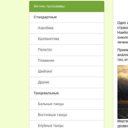
Фитнес программы
Стандартные
Одно 
стран
Аэробика
Наибо
онколо
Калланетика
лечени
Пилатес
Прием
анало
тех, к
Плавание
Шейпинг
Другие
Танцевальные
Бальные танцы
Восточные танцы
Мертв
Клубные танцы
урове