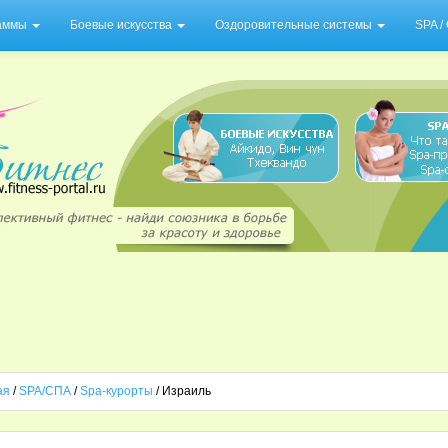
раммы
Боевые искусства
Оздоровительные системы
SPA 
ая
/
SPA/СПА
/
Spa-курорты
/ Израиль