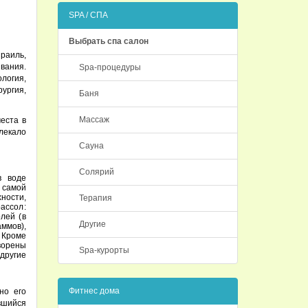
SPA / СПА
Выбрать спа салон
раиль,
вания.
Spa-процедуры
логия,
рургия,
Баня
Массаж
еста в
лекало
Сауна
Солярий
в воде
 самой
ости,
Терапия
рассол:
лей (в
Другие
мов),
 Кроме
орены
Spa-курорты
другие
Фитнес дома
но его
вшийся