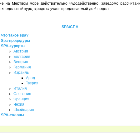
ие на Мертвом море действительно чудодейственно, заведомо рассчитан
хнедельный курс, в ряде случаев продлеваемый до 6 недель.
SPA/СПА
Что такое spa?
Spa-процедуры
SPA-курорты
Австрия
Болгария
Венгрия
Германия
Израиль
Арад
Тверия
Италия
Словения
Франция
Чехия
Швейцария
SPA-салоны