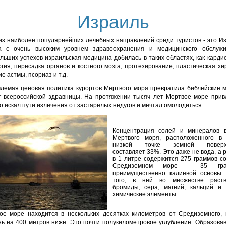
Израиль
из наиболее популярнейших лечебных направлений среди туристов - это Из
а с очень высоким уровнем здравоохранения и медицинского обслужи
льших успехов израильская медицина добилась в таких областях, как кардио
гия, пересадка органов и костного мозга, протезирование, пластическая хи
е астмы, псориаз и т.д.
лемая ценовая политика курортов Мертвого моря превратила библейские м
г всероссийской здравницы. На протяжении тысяч лет Мертвое море прив
то искал пути излечения от застарелых недугов и мечтал омолодиться.
Концентрация солей и минералов 
Мертвого моря, расположенного в
низкой точке земной поверхн
составляет 33%. Это даже не вода, а 
в 1 литре содержится 275 граммов со
Средиземном море - 35 грам
преимущественно калиевой основы.
того, в ней во множестве раств
бромиды, сера, магний, кальций и 
химические элементы.
ое море находится в нескольких десятках километров от Средиземного, 
нь на 400 метров ниже. Это почти полукилометровое углубление. Образова