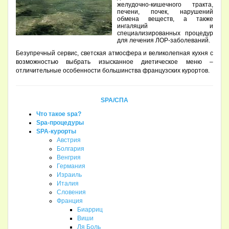
желудочно-кишечного тракта,
печени, почек, нарушений
обмена веществ, а также
ингаляций и
специализированных процедур
для лечения ЛОР-заболеваний.
Безупречный сервис, светская атмосфера и великолепная кухня с
возможностью выбрать изысканное диетическое меню –
отличительные особенности большинства французских курортов.
SPA/СПА
Что такое spa?
Spa-процедуры
SPA-курорты
Австрия
Болгария
Венгрия
Германия
Израиль
Италия
Словения
Франция
Биарриц
Виши
Ля Боль