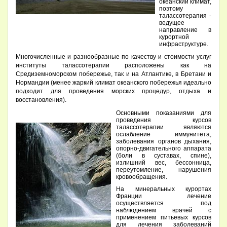
океанский климат,
поэтому
талассотерапия -
ведущее
направление в
курортной
инфраструктуре.
Многочисленные и разнообразные по качеству и стоимости услуг
институты талассотерапии расположены как на
Средиземноморском побережье, так и на Атлантике, в Бретани и
Нормандии (менее жаркий климат океанского побережья идеально
подходит для проведения морских процедур, отдыха и
восстановления).
Основными показаниями для
проведения курсов
талассотерапии являются
ослабление иммунитета,
заболевания органов дыхания,
опорно-двигательного аппарата
(боли в суставах, спине),
излишний вес, бессонница,
переутомление, нарушения
кровообращения.
На минеральных курортах
Франции лечение
осуществляется под
наблюдением врачей с
применением питьевых курсов
для лечения заболеваний