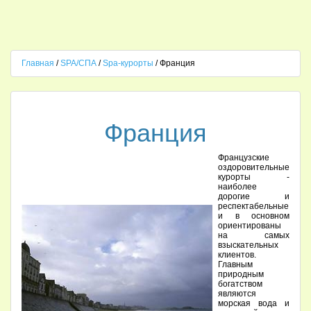
Главная
/
SPA/СПА
/
Spa-курорты
/ Франция
Франция
Французские
оздоровительные
курорты -
наиболее
дорогие и
респектабельные
и в основном
ориентированы
на самых
взыскательных
клиентов.
Главным
природным
богатством
являются
морская вода и