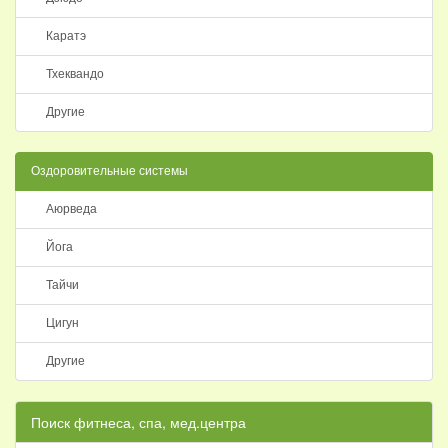
Каратэ
Тхеквандо
Другие
Оздоровительные системы
Аюрведа
Йога
Тайчи
Цигун
Другие
Поиск фитнеса, спа, мед.центра