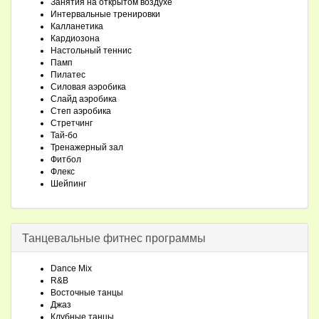
Занятия на открытом воздухе
Интервальные тренировки
Калланетика
Кардиозона
Настольный теннис
Памп
Пилатес
Силовая аэробика
Слайд аэробика
Степ аэробика
Стретчинг
Тай-бо
Тренажерный зал
Фитбол
Флекс
Шейпинг
Танцевальные фитнес программы
Dance Mix
R&B
Восточные танцы
Джаз
Клубные танцы