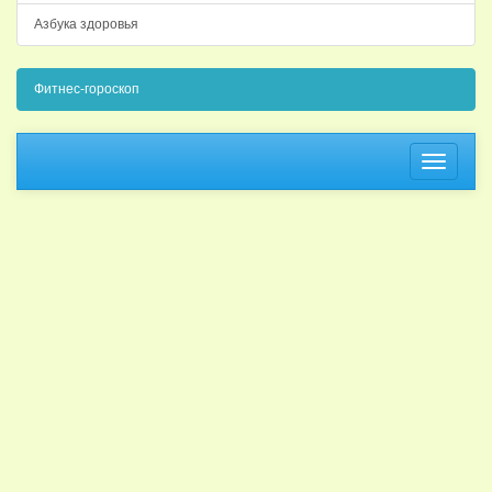
Азбука здоровья
Фитнес-гороскоп
Навига