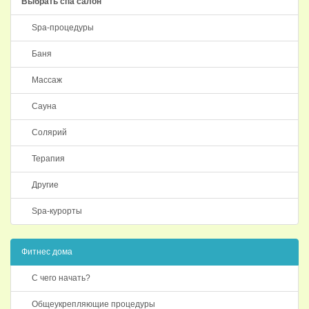
Выбрать спа салон
Spa-процедуры
Баня
Массаж
Сауна
Солярий
Терапия
Другие
Spa-курорты
Фитнес дома
С чего начать?
Общеукрепляющие процедуры