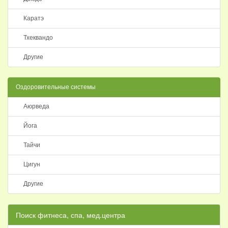
Каратэ
Тхеквандо
Другие
Оздоровительные системы
Аюрведа
Йога
Тайчи
Цигун
Другие
Поиск фитнеса, спа, мед.центра