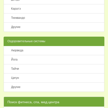
Каратэ
Тхеквандо
Другие
Оздоровительные системы
Аюрведа
Йога
Тайчи
Цигун
Другие
Поиск фитнеса, спа, мед.центра