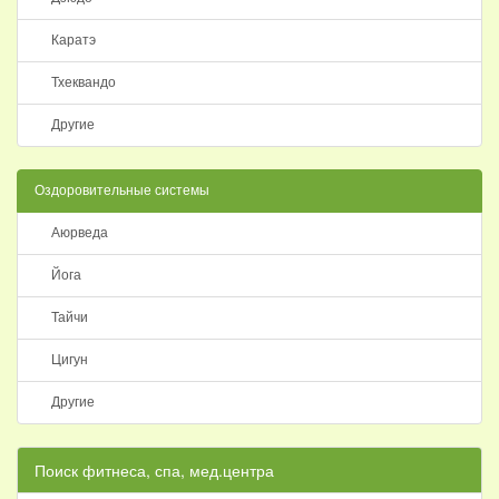
Каратэ
Тхеквандо
Другие
Оздоровительные системы
Аюрведа
Йога
Тайчи
Цигун
Другие
Поиск фитнеса, спа, мед.центра