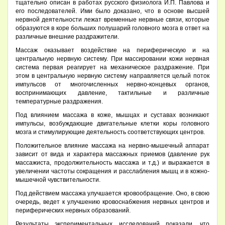
тщательно описан в работах русского физиолога И.П. Павлова и
его последователей. Ими было доказано, что в основе высшей
нервной деятельности лежат временные нервные связи, которые
образуются в коре больших полушарий головного мозга в ответ на
различные внешние раздражители.
Массаж оказывает воздействие на периферическую и на
центральную нервную систему. При массировании кожи нервная
система первая реагирует на механическое раздражение. При
этом в центральную нервную систему направляется целый поток
импульсов от многочисленных нервно-концевых органов,
воспринимающих давление, тактильные и различные
температурные раздражения.
Под влиянием массажа в коже, мышцах и суставах возникают
импульсы, возбуждающие двигательные клетки коры головного
мозга и стимулирующие деятельность соответствующих центров.
Положительное влияние массажа на нервно-мышечный аппарат
зависит от вида и характера массажных приемов (давление рук
массажиста, продолжительность массажа и т.д.) и выражается в
увеличении частоты сокращения и расслабления мышц и в кожно-
мышечной чувствительности.
Под действием массажа улучшается кровообращение. Оно, в свою
очередь, ведет к улучшению кровоснабжения нервных центров и
периферических нервных образований.
Результаты экспериментальных исследований показали, что