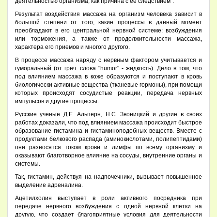
деятельностью организма, как причина с ее следствием".
Результат воздействия массажа на организм человека зависит в
большой степени от того, какие процессы в данный момент
преобладают в его центральной нервной системе: возбуждения
или торможения, а также от продолжительности массажа,
характера его приемов и многого другого.
В процессе массажа наряду с нервным фактором учитывается и
гуморальный (от греч. слова "humor" - жидкость). Дело в том, что
под влиянием массажа в коже образуются и поступают в кровь
биологически активные вещества (тканевые гормоны), при помощи
которых происходят сосудистые реакции, передача нервных
импульсов и другие процессы.
Русские ученые Д.Е. Альперн, Н.С. Звоницкий и другие в своих
работах доказали, что под влиянием массажа происходит быстрое
образование гистамина и гистаминоподобных веществ. Вместе с
продуктами белкового распада (аминокислотами, полипептидами)
они разносятся током крови и лимфы по всему организму и
оказывают благотворное влияние на сосуды, внутренние органы и
системы.
Так, гистамин, действуя на надпочечники, вызывает повышенное
выделение адреналина.
Ацетилхолин выступает в роли активного посредника при
передаче нервного возбуждения с одной нервной клетки на
другую, что создает благоприятные условия для деятельности