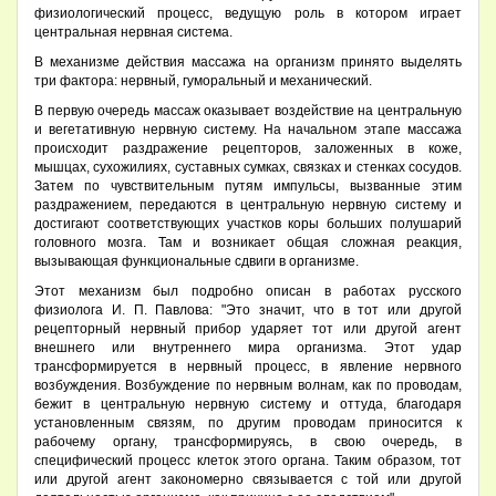
физиологический процесс, ведущую роль в котором играет
центральная нервная система.
В механизме действия массажа на организм принято выделять
три фактора: нервный, гуморальный и механический.
В первую очередь массаж оказывает воздействие на центральную
и вегетативную нервную систему. На начальном этапе массажа
происходит раздражение рецепторов, заложенных в коже,
мышцах, сухожилиях, суставных сумках, связках и стенках сосудов.
Затем по чувствительным путям импульсы, вызванные этим
раздражением, передаются в центральную нервную систему и
достигают соответствующих участков коры больших полушарий
головного мозга. Там и возникает общая сложная реакция,
вызывающая функциональные сдвиги в организме.
Этот механизм был подробно описан в работах русского
физиолога И. П. Павлова: "Это значит, что в тот или другой
рецепторный нервный прибор ударяет тот или другой агент
внешнего или внутреннего мира организма. Этот удар
трансформируется в нервный процесс, в явление нервного
возбуждения. Возбуждение по нервным волнам, как по проводам,
бежит в центральную нервную систему и оттуда, благодаря
установленным связям, по другим проводам приносится к
рабочему органу, трансформируясь, в свою очередь, в
специфический процесс клеток этого органа. Таким образом, тот
или другой агент закономерно связывается с той или другой