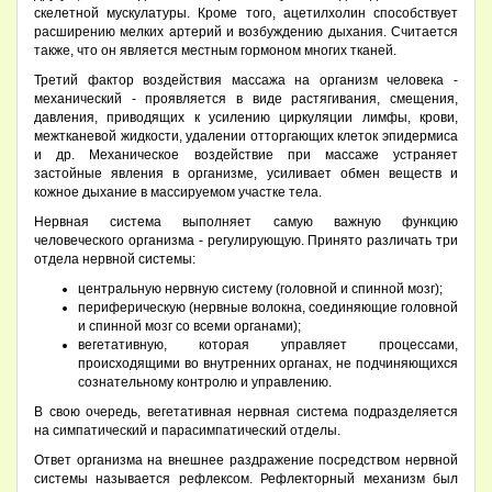
скелетной мускулатуры. Кроме того, ацетилхолин способствует
расширению мелких артерий и возбуждению дыхания. Считается
также, что он является местным гормоном многих тканей.
Третий фактор воздействия массажа на организм человека -
механический - проявляется в виде растягивания, смещения,
давления, приводящих к усилению циркуляции лимфы, крови,
межтканевой жидкости, удалении отторгающих клеток эпидермиса
и др. Механическое воздействие при массаже устраняет
застойные явления в организме, усиливает обмен веществ и
кожное дыхание в массируемом участке тела.
Нервная система выполняет самую важную функцию
человеческого организма - регулирующую. Принято различать три
отдела нервной системы:
центральную нервную систему (головной и спинной мозг);
периферическую (нервные волокна, соединяющие головной
и спинной мозг со всеми органами);
вегетативную, которая управляет процессами,
происходящими во внутренних органах, не подчиняющихся
сознательному контролю и управлению.
В свою очередь, вегетативная нервная система подразделяется
на симпатический и парасимпатический отделы.
Ответ организма на внешнее раздражение посредством нервной
системы называется рефлексом. Рефлекторный механизм был